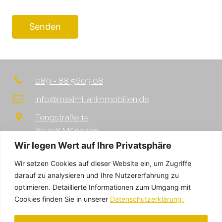
089 - 88 5603 08
info@maximilianimmobilien.de
Tengstraße 15
80798 München
Wir legen Wert auf Ihre Privatsphäre
Wir setzen Cookies auf dieser Website ein, um Zugriffe
HOME
ÜBER UNS
darauf zu analysieren und Ihre Nutzererfahrung zu
VERKAUF
VERMIETUNG
optimieren. Detaillierte Informationen zum Umgang mit
Cookies finden Sie in unserer
Datenschutzerklärung.
RENOVIERUNG
SUCHE
KONTAKT